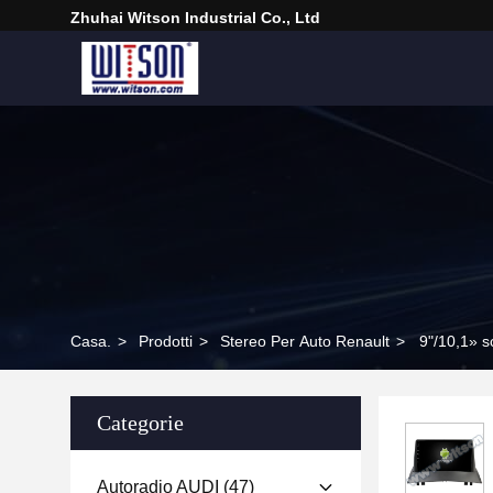
Zhuhai Witson Industrial Co., Ltd
Casa.
>
Prodotti
>
Stereo Per Auto Renault
>
9"/10,1» s
Categorie
Autoradio AUDI
(47)