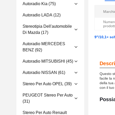
Autoradio Kia
(75)
Marchi
Autoradio LADA
(12)
Numero
prodott
Stereotipia Dell'automobile
Di Mazda
(17)
9"/10,1» sc
Autoradio MERCEDES
BENZ
(92)
Autoradio MITSUBISHI
(45)
Descri
Autoradio NISSAN
(61)
Questo st
facile la
della tua
Stereo Per Auto OPEL
(39)
con il tu
PEUGEOT Stereo Per Auto
Possia
(31)
Stereo Per Auto Renault