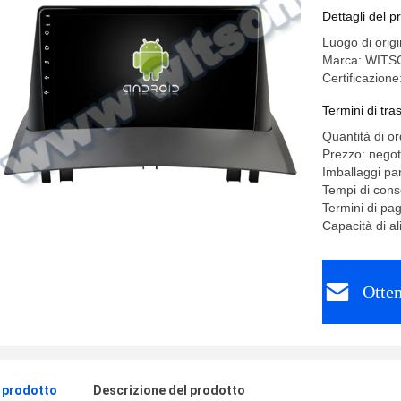
Fluence
Dettagli del p
Luogo di orig
Marca: WITS
Certificazion
Termini di tr
Quantità di o
Prezzo: negot
Imballaggi par
Tempi di conse
Termini di pa
Capacità di a
Otten
l prodotto
Descrizione del prodotto