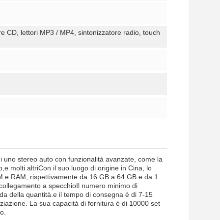
ore CD, lettori MP3 / MP4, sintonizzatore radio, touch
di uno stereo auto con funzionalità avanzate, come la
olti altriCon il suo luogo di origine in Cina, lo
 ROM e RAM, rispettivamente da 16 GB a 64 GB e da 1
 collegamento a specchioIl numero minimo di
da della quantità.e il tempo di consegna è di 7-15
ziazione. La sua capacità di fornitura è di 10000 set
o.