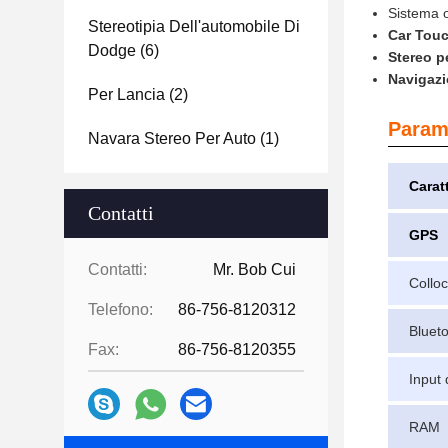
Sistema o
Stereotipia Dell'automobile Di
Car Touc
Dodge
(6)
Stereo p
Navigaz
Per Lancia
(2)
Parame
Navara Stereo Per Auto
(1)
Carat
Contatti
GPS
Contatti:
Mr. Bob Cui
Collo
Telefono:
86-756-8120312
Bluet
Fax:
86-756-8120355
Input 
RAM