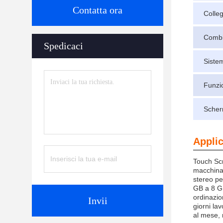
Contatta ora
Colle
Combi
Spedicaci
Siste
Funzi
Scher
Applic
Touch Scr
macchina 
stereo pe
GB a 8 GB
ordinazio
Invii
giorni la
al mese, 