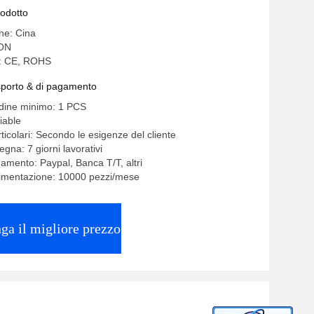
rodotto
ine: Cina
ON
e: CE, ROHS
asporto & di pagamento
rdine minimo: 1 PCS
iable
ticolari: Secondo le esigenze del cliente
gna: 7 giorni lavorativi
gamento: Paypal, Banca T/T, altri
limentazione: 10000 pezzi/mese
ga il migliore prezzo