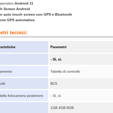
perativo:
Android 11
h Screen Android
er auto touch screen con GPS e Bluetooth
ione GPS automatica
tri tecnici:
teristiche
Parametri
- Sì, sì.
camento
Tabella di controllo
ooth
BC5
della fotocamera posteriore
- Sì, sì.
1GB 4GB 8GB