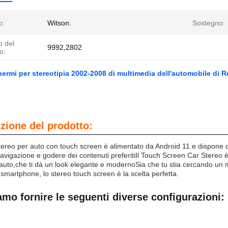
o:
Witson.
Sostegno:
 del
9992,2802
o:
hermi per stereotipia 2002-2008 di multimedia dell'automobile di
zione del prodotto:
ereo per auto con touch screen è alimentato da Android 11 e dispone
 navigazione e godere dei contenuti preferitiIl Touch Screen Car Stereo 
 auto,che ti dà un look elegante e modernoSia che tu stia cercando un m
o smartphone, lo stereo touch screen è la scelta perfetta.
mo fornire le seguenti diverse configurazioni: