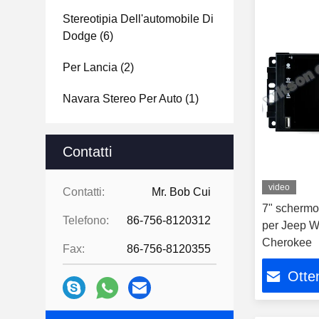
Stereotipia Dell'automobile Di
Dodge
(6)
Per Lancia
(2)
Navara Stereo Per Auto
(1)
Contatti
video
Contatti:
Mr. Bob Cui
7" scherm
Telefono:
86-756-8120312
per Jeep W
Cherokee
Fax:
86-756-8120355
Otten