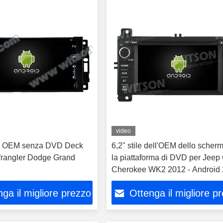
video
o OEM senza DVD Deck
6,2" stile dell'OEM dello scher
rangler Dodge Grand
la piattaforma di DVD per Jeep
Cherokee WK2 2012 - Android
CarPlay
ga il migliore prezzo
Ottenga il migliore p