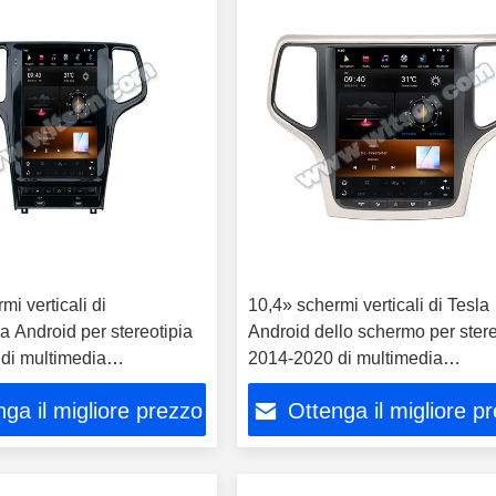
mi verticali di
10,4» schermi verticali di Tesla
 Android per stereotipia
Android dello schermo per stere
di multimedia
2014-2020 di multimedia
obile di Jeep Cherokee
dell'automobile di Jeep Cherok
ga il migliore prezzo
Ottenga il migliore p