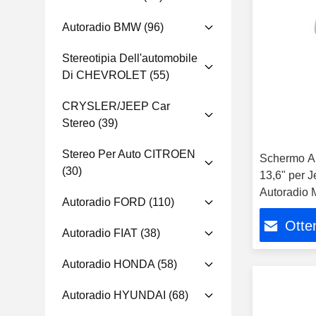
Autoradio BMW
(96)
Stereotipia Dell'automobile
Di CHEVROLET
(55)
CRYSLER/JEEP Car
Stereo
(39)
Stereo Per Auto CITROEN
Schermo An
(30)
13,6" per 
Autoradio 
Autoradio FORD
(110)
Carplay Pl
Otten
Autoradio FIAT
(38)
Autoradio HONDA
(58)
Autoradio HYUNDAI
(68)