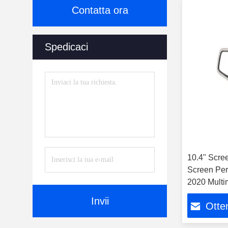
Contatta ora
Spedicaci
10.4" Scree
Screen Per
2020 Multi
GPS Carpla
Invii
Otten