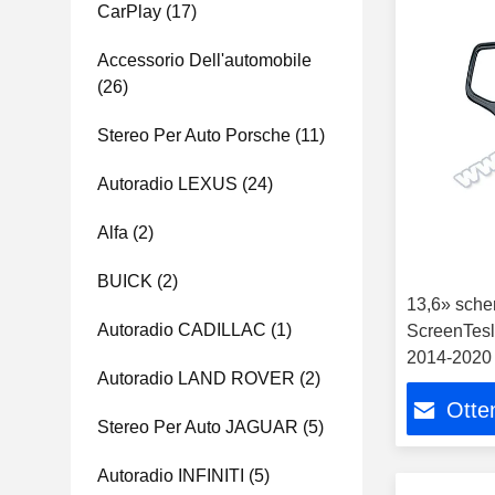
CarPlay
(17)
Accessorio Dell'automobile
(26)
Stereo Per Auto Porsche
(11)
Autoradio LEXUS
(24)
Alfa
(2)
BUICK
(2)
13,6» scher
Autoradio CADILLAC
(1)
ScreenTesla
2014-2020 
Autoradio LAND ROVER
(2)
dell'autom
Otten
Stereo Per Auto JAGUAR
(5)
Autoradio INFINITI
(5)