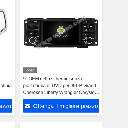
video
5" OEM dello schermo senza
otipia
piattaforma di DVD per JEEP Grand
Cherokee Liberty Wrangler Chrysler
ee
Dodge 1999-2004
rezzo
Ottenga il migliore prezzo