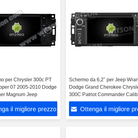
mo per Chrysler 300c PT
Schermo da 6,2" per Jeep Wran
oper 07 2005-2010 Dodge
Dodge Grand Cherokee Chrysl
er Magnum Jeep
300C Patriot Commander Calib
Chall
ga il migliore prezzo
Ottenga il migliore p