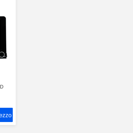
VD
rezzo