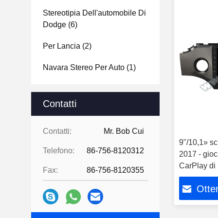
Stereotipia Dell'automobile Di
Dodge
(6)
Per Lancia
(2)
Navara Stereo Per Auto
(1)
Contatti
Contatti:
Mr. Bob Cui
9"/10,1» sc
Telefono:
86-756-8120312
2017 - gio
CarPlay di
Fax:
86-756-8120355
dell'automo
Otten