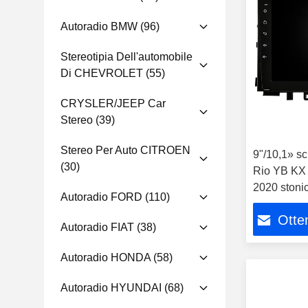
Autoradio BMW
(96)
Stereotipia Dell'automobile
Di CHEVROLET
(55)
CRYSLER/JEEP Car
Stereo
(39)
Stereo Per Auto CITROEN
9"/10,1» sc
(30)
Rio YB KX 
2020 stoni
Autoradio FORD
(110)
multimedia
Otten
Autoradio FIAT
(38)
Autoradio HONDA
(58)
Autoradio HYUNDAI
(68)