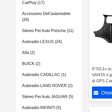
CarPlay
(17)
Accessorio Dell'automobile
(26)
Stereo Per Auto Porsche
(11)
Autoradio LEXUS
(24)
Alfa
(2)
BUICK
(2)
9"/10,1» sc
Autoradio CADILLAC
(1)
VANTA il g
di GPS Car
Autoradio LAND ROVER
(2)
dell'automo
Otten
Stereo Per Auto JAGUAR
(5)
Autoradio INFINITI
(5)