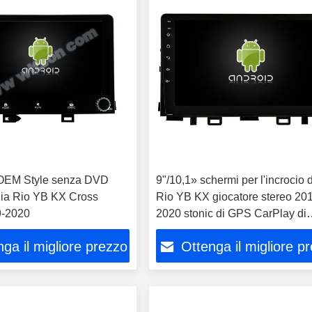
 OEM Style senza DVD
9"/10,1» schermi per l'incrocio 
ia Rio YB KX Cross
Rio YB KX giocatore stereo 201
9-2020
2020 stonic di GPS CarPlay di
multimedia dell'automobile
ga il migliore prezzo
Ottenga il migliore p