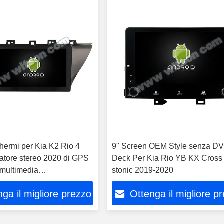
hermi per Kia K2 Rio 4
9" Screen OEM Style senza D
catore stereo 2020 di GPS
Deck Per Kia Rio YB KX Cross
 multimedia
stonic 2019-2020
bile
ga il migliore prezzo
Ottenga il migliore p