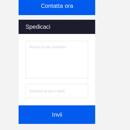
Contatta ora
Spedicaci
Invii