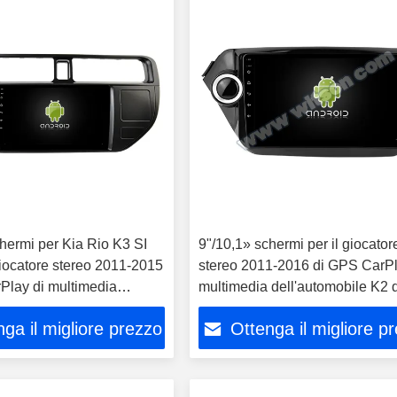
hermi per Kia Rio K3 SI
9"/10,1» schermi per il giocator
iocatore stereo 2011-2015
stereo 2011-2016 di GPS CarPl
Play di multimedia
multimedia dell'automobile K2 d
bile
Rio 3
ga il migliore prezzo
Ottenga il migliore p