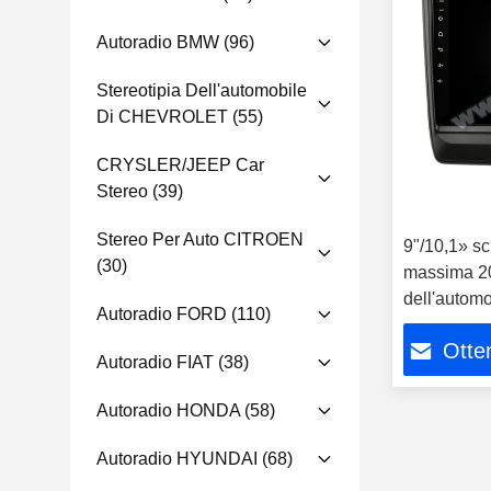
Autoradio BMW
(96)
Stereotipia Dell'automobile
Di CHEVROLET
(55)
CRYSLER/JEEP Car
Stereo
(39)
Stereo Per Auto CITROEN
9"/10,1» sc
(30)
massima 20
dell'autom
Autoradio FORD
(110)
MU-X
Otten
Autoradio FIAT
(38)
Autoradio HONDA
(58)
Autoradio HYUNDAI
(68)