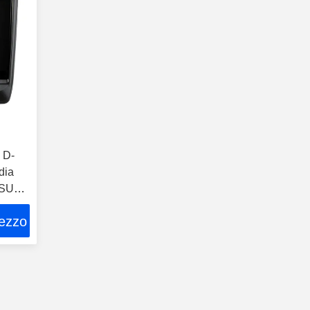
a D-
dia
 ISUZU
rezzo