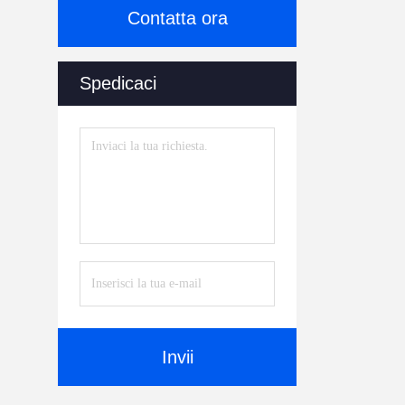
Contatta ora
Spedicaci
Invii