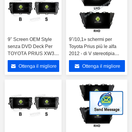
9" Screen OEM Style
9"/10,1» schermi per
senza DVD Deck Per
Toyota Prius più le alfa
TOYOTA PRIUS XW30
2012 - di V stereotipia
Guidatore a sinistra
2017 di multimedia
Ottenga il migliore
Ottenga il migliore
2009-2013 Multimedia
dell'automobile
auto Stereo GPS
prezzo
prezzo
CarPlay Player