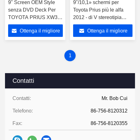
9" Screen OEM Style
9"/10,1» schermi per
senza DVD Deck Per
Toyota Prius più le alfa
TOYOTA PRIUS XW30
2012 - di V stereotipia
Guidatore a sinistra
2017 di multimedia
Ottenga il migliore
Ottenga il migliore
2009-2013 Multimedia
dell'automobile
auto Stereo GPS
prezzo
prezzo
CarPlay Player
1
Contatti
Contatti:
Mr. Bob Cui
Telefono:
86-756-8120312
Fax:
86-756-8120355