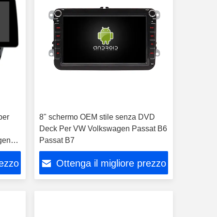
per
8" schermo OEM stile senza DVD
Deck Per VW Volkswagen Passat B6
gen
Passat B7
rezzo
Ottenga il migliore prezzo