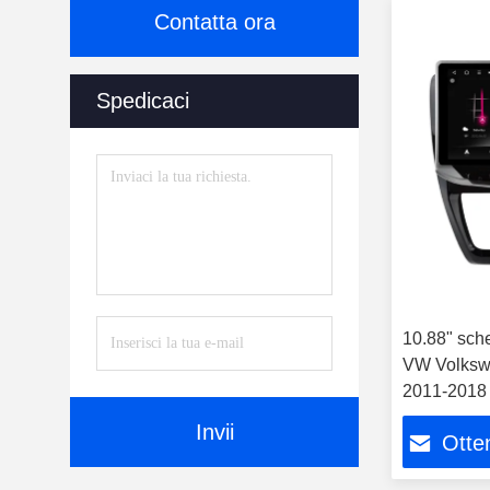
Contatta ora
Spedicaci
10.88" sch
VW Volkswa
2011-2018 
Invii
Otten