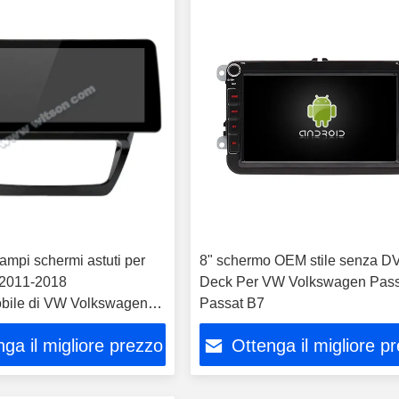
 ampi schermi astuti per
8" schermo OEM stile senza D
a 2011-2018
Deck Per VW Volkswagen Pass
obile di VW Volkswagen
Passat B7
ta 6 Bora
ga il migliore prezzo
Ottenga il migliore p