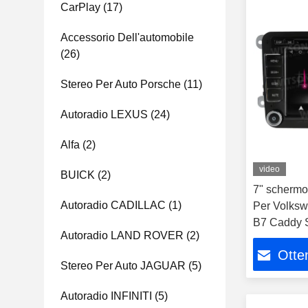
CarPlay
(17)
Accessorio Dell'automobile
(26)
Stereo Per Auto Porsche
(11)
Autoradio LEXUS
(24)
Alfa
(2)
video
BUICK
(2)
7" schermo
Autoradio CADILLAC
(1)
Per Volksw
B7 Caddy Sa
Autoradio LAND ROVER
(2)
Tiguan Tou
Otten
Stereo Per Auto JAGUAR
(5)
Autoradio INFINITI
(5)