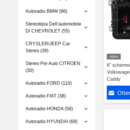
Autoradio BMW
(96)
Stereotipia Dell'automobile
Di CHEVROLET
(55)
CRYSLER/JEEP Car
Stereo
(39)
video
Stereo Per Auto CITROEN
8" scherm
(30)
Volkswage
Caddy
Autoradio FORD
(110)
Otten
Autoradio FIAT
(38)
Autoradio HONDA
(58)
Autoradio HYUNDAI
(68)