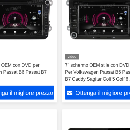
video
o OEM con DVD per
7" schermo OEM stile con DVD
n Passat B6 Passat B7
Per Volkswagen Passat B6 Pas
B7 Caddy Sagitar Golf 5 Golf 6
Tiguan Touran Jetta
ga il migliore prezzo
Ottenga il migliore p