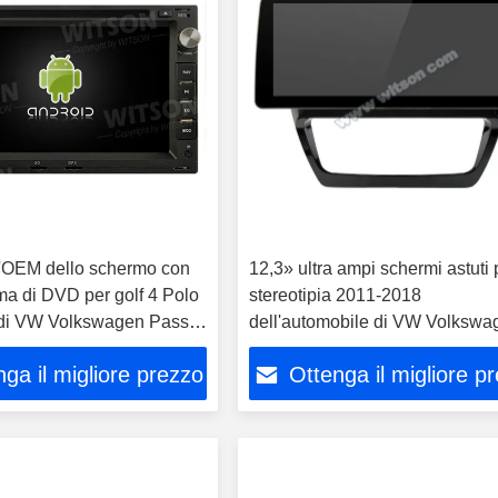
ll'OEM dello schermo con
12,3» ultra ampi schermi astuti 
rma di DVD per golf 4 Polo
stereotipia 2011-2018
 di VW Volkswagen Passat
dell'automobile di VW Volkswa
Sagitar Jetta 6 Bora
ga il migliore prezzo
Ottenga il migliore p