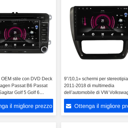
 OEM stile con DVD Deck
9"/10,1» schermi per stereotipi
agen Passat B6 Passat
2011-2018 di multimedia
gitar Golf 5 Golf 6
dell'automobile di VW Volkswa
ran Jetta
Sagitar Jetta 6 Bora
ga il migliore prezzo
Ottenga il migliore p