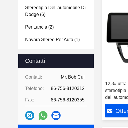
Stereotipia Dell'automobile Di
Dodge
(6)
Per Lancia
(2)
Navara Stereo Per Auto
(1)
Contatti
Contatti:
Mr. Bob Cui
12,3» ultra
Telefono:
86-756-8120312
stereotipi
dell'autom
Fax:
86-756-8120355
Sagitar Jet
Otten