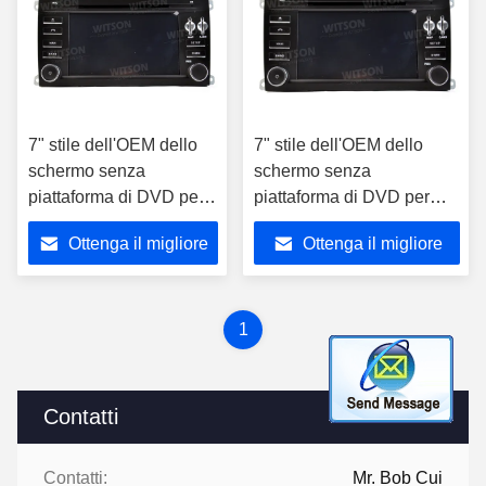
7" stile dell'OEM dello
7" stile dell'OEM dello
schermo senza
schermo senza
piattaforma di DVD per
piattaforma di DVD per
stereotipia 2002-2010 di
stereotipia 2002-2010 di
Ottenga il migliore
Ottenga il migliore
multimedia
multimedia dell'automobile
dell'automobile di
di Porsche Cayenne
prezzo
prezzo
Porsche Cayenne
1
Contatti
Contatti:
Mr. Bob Cui