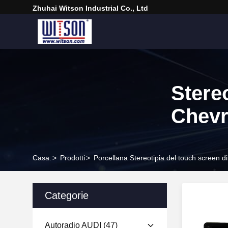
Zhuhai Witson Industrial Co., Ltd
Stere
Chevr
Casa.
>
Prodotti
>
Porcellana Stereotipia del touch screen d
Categorie
Autoradio AUDI
(47)