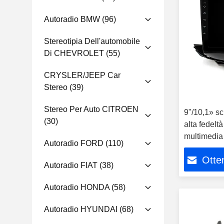
Autoradio BMW
(96)
Stereotipia Dell'automobile
Di CHEVROLET
(55)
CRYSLER/JEEP Car
Stereo
(39)
Stereo Per Auto CITROEN
9"/10,1» s
(30)
alta fedelt
multimedia 
Autoradio FORD
(110)
Chevrolet 
Otten
Autoradio FIAT
(38)
Autoradio HONDA
(58)
Autoradio HYUNDAI
(68)