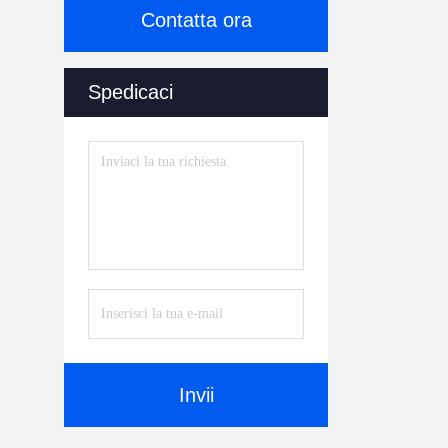
Contatta ora
Spedicaci
Invii