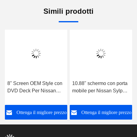
Simili prodotti
8" Screen OEM Style con
10.88" schermo con porta
DVD Deck Per Nissan
mobile per Nissan Sylphy
Sylphy B17 Australia Sud
B17 2013-2018
Africa Versione 2013-
Multimedia Stereo
o
Ottenga il migliore prezzo
Ottenga il migliore prezzo
2018