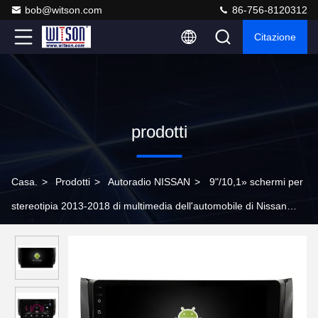
bob@witson.com
86-756-8120312
Citazione
prodotti
Casa.
>
Prodotti
>
Autoradio NISSAN
>
9"/10,1» schermi per
stereotipia 2013-2018 di multimedia dell'automobile di Nissan
Sylphy B17