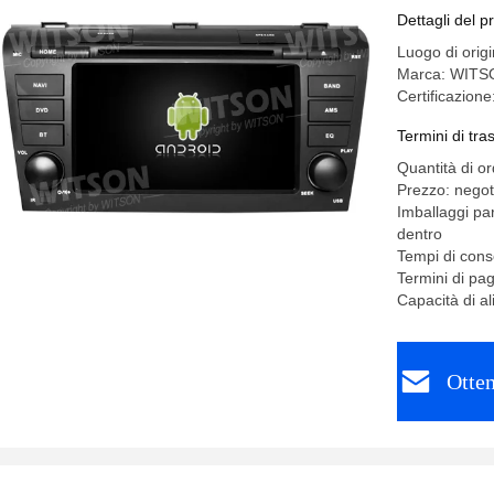
Stereo
Dettagli del p
Luogo di orig
Marca: WITS
Certificazion
Termini di tr
Quantità di o
Prezzo: negot
Imballaggi pa
dentro
Tempi di conse
Termini di pa
Capacità di a
Otten