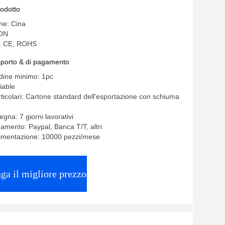
rodotto
ine: Cina
ON
e: CE, ROHS
asporto & di pagamento
rdine minimo: 1pc
iable
rticolari: Cartone standard dell'esportazione con schiuma
gna: 7 giorni lavorativi
gamento: Paypal, Banca T/T, altri
limentazione: 10000 pezzi/mese
ga il migliore prezzo