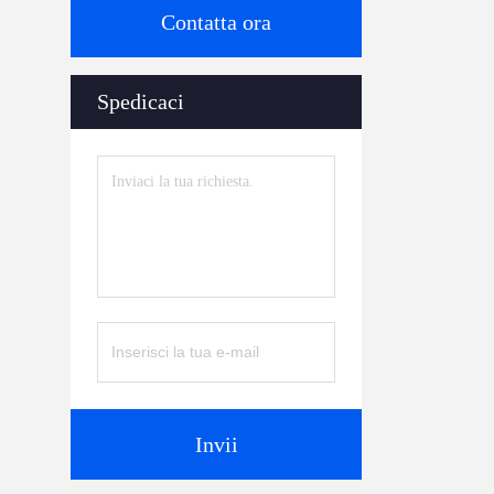
Contatta ora
Spedicaci
Invii