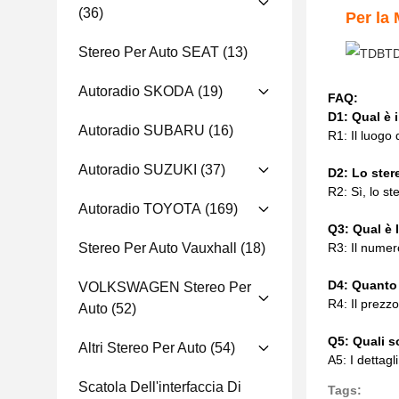
(36)
Per la
Stereo Per Auto SEAT
(13)
Autoradio SKODA
(19)
FAQ:
D1: Qual è i
Autoradio SUBARU
(16)
R1: Il luogo 
Autoradio SUZUKI
(37)
D2: Lo ster
R2: Sì, lo st
Autoradio TOYOTA
(169)
Q3: Qual è 
R3: Il numero
Stereo Per Auto Vauxhall
(18)
D4: Quanto 
VOLKSWAGEN Stereo Per
R4: Il prezzo
Auto
(52)
Q5: Quali s
Altri Stereo Per Auto
(54)
A5: I dettagl
Scatola Dell'interfaccia Di
Tags: