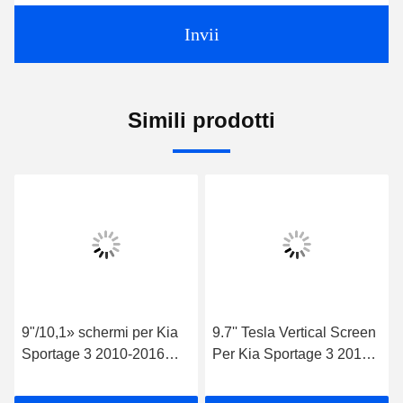
Invii
Simili prodotti
9"/10,1» schermi per Kia
9.7'' Tesla Vertical Screen
Sportage 3 2010-2016
Per Kia Sportage 3 2010-
giocatori stereo di GPS
2016 Android Multimedia
CarPlay di multimedia
Player per auto