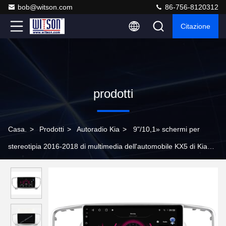
bob@witson.com
86-756-8120312
Citazione
prodotti
Casa.
>
Prodotti
>
Autoradio Kia
>
9"/10,1» schermi per
stereotipia 2016-2018 di multimedia dell'automobile KX5 di Kia
Sportage 4