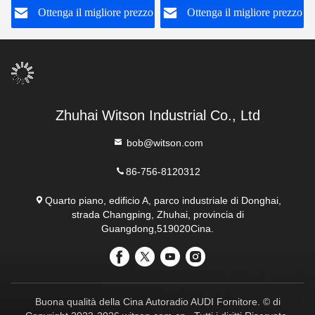
o
Ottenga il migliore prezzo
Ottenga il migliore prezzo
dell'automobile
Zhuhai Witson Industrial Co., Ltd
bob@witson.com
86-756-8120312
Quarto piano, edificio A, parco industriale di Donghai,
strada Changping, Zhuhai, provincia di
Guangdong,519020Cina.
Buona qualità della Cina Autoradio AUDI Fornitore. © di