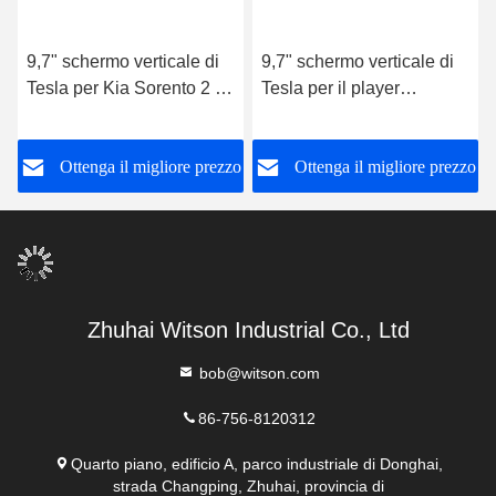
9,7" schermo verticale di
9,7" schermo verticale di
Tesla per Kia Sorento 2 II
Tesla per il player
XM 2012-2015 player
multimediale 2002-2008
multimediali
dell'automobile di Kia
o
Ottenga il migliore prezzo
Ottenga il migliore prezzo
dell'automobile di Android
Sorento Android
Zhuhai Witson Industrial Co., Ltd
bob@witson.com
86-756-8120312
Quarto piano, edificio A, parco industriale di Donghai,
strada Changping, Zhuhai, provincia di