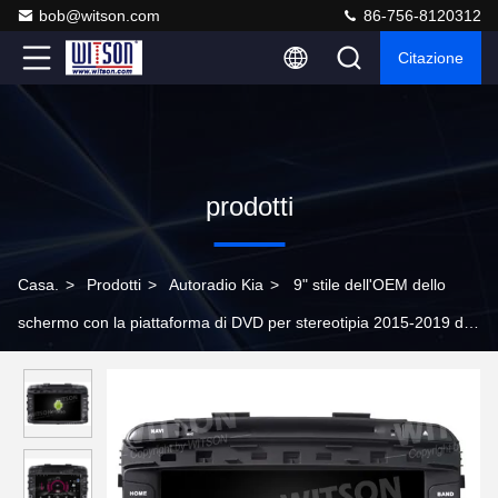
bob@witson.com
86-756-8120312
Citazione
prodotti
Casa.
>
Prodotti
>
Autoradio Kia
>
9" stile dell'OEM dello
schermo con la piattaforma di DVD per stereotipia 2015-2019 di
multimedia di GPS di DVD dell'automobile di Kia Sorento Android