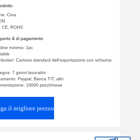
a dell'automobile
rodotto
ine: Cina
ON
e: CE, ROHS
asporto & di pagamento
rdine minimo: 1pc
iable
rticolari: Cartone standard dell'esportazione con schiuma
gna: 7 giorni lavorativi
gamento: Paypal, Banca T/T, altri
limentazione: 10000 pezzi/mese
ga il migliore prezzo