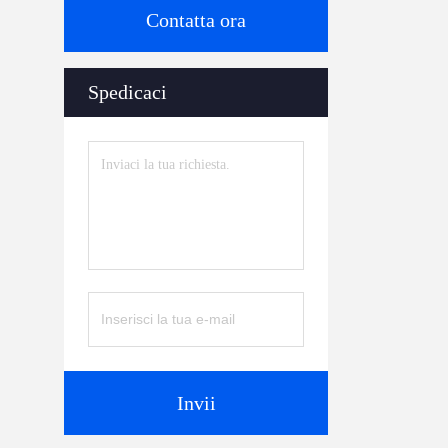
Contatta ora
Spedicaci
Invii