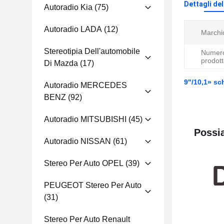
Dettagli de
Autoradio Kia
(75)
Autoradio LADA
(12)
Marchi
Stereotipia Dell'automobile
Numero
prodott
Di Mazda
(17)
9"/10,1» sc
Autoradio MERCEDES
BENZ
(92)
Autoradio MITSUBISHI
(45)
Possia
Autoradio NISSAN
(61)
Stereo Per Auto OPEL
(39)
PEUGEOT Stereo Per Auto
(31)
Stereo Per Auto Renault