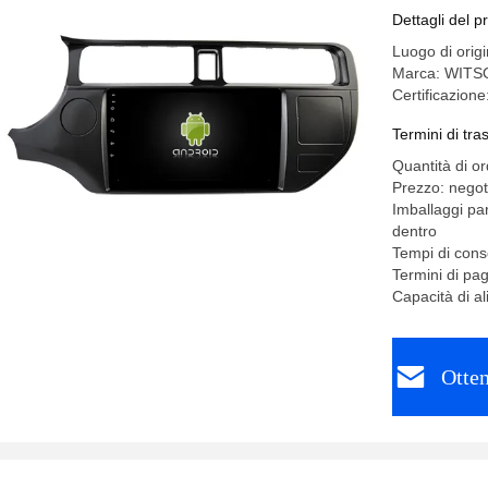
multimedi
Dettagli del p
Luogo di orig
Marca: WITS
Certificazion
Termini di tr
Quantità di o
Prezzo: negot
Imballaggi pa
dentro
Tempi di conse
Termini di pa
Capacità di a
Otten