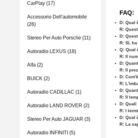
CarPlay
(17)
FAQ:
Accessorio Dell'automobile
D: Qual 
(26)
R: Quest
D: Quest
Stereo Per Auto Porsche
(11)
R: Sì, ha
Q: Qual 
Autoradio LEXUS
(18)
R: Il num
D: Quan
Alfa
(2)
R: Il pre
D: Com'è
BUICK
(2)
R: L'imba
D: Quant
Autoradio CADILLAC
(1)
R: Il tem
D: Quali
Autoradio LAND ROVER
(2)
R: I ter
D: Qual 
Stereo Per Auto JAGUAR
(3)
R: La ca
Autoradio INFINITI
(5)