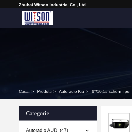
Zhuhai Witson Industrial Co., Ltd
Casa.
>
Prodotti
>
Autoradio Kia
>
9"/10,1» schermi per
Categorie
Autoradio AUDI
(47)