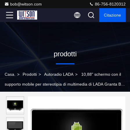
bob@witson.com
86-756-8120312
Citazione
prodotti
Casa.
>
Prodotti
>
Autoradio LADA
>
10,88" schermo con il
supporto mobile per stereotipia di multimedia di LADA Granta В
АЗ 2018-2019