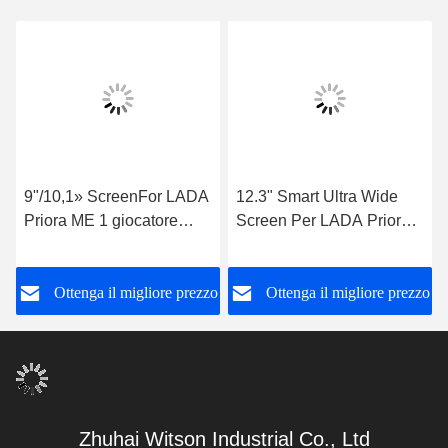
9"/10,1» ScreenFor LADA
12.3" Smart Ultra Wide
Priora ME 1 giocatore
Screen Per LADA Priora
stereo 2007 - 2021 di GPS
ME 1 2007 - 2021 Car
CarPlay di multimedia
QLED Multimedia Stereo
o
Ottenga il migliore prezzo
Ottenga il migliore prezzo
dell'automobile
Zhuhai Witson Industrial Co., Ltd