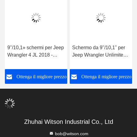
9"/10,1» schermi per Jeep
Schermo da 9"/10,1" per
Wrangler 4 JL 2018 -
Jeep Wrangler Unlimited
giocatore stereo 2022 di
3 JK 2008-2010 Car
GPS CarPlay di
Multimedia Stereo
Ottenga il migliore prezzo
Ottenga il migliore prezzo
multimedia
dell'automobile
Zhuhai Witson Industrial Co., Ltd
bob@witson.com