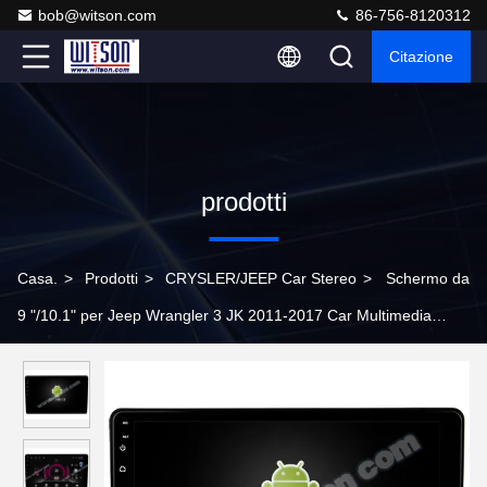
bob@witson.com
86-756-8120312
Citazione
prodotti
Casa.
>
Prodotti
>
CRYSLER/JEEP Car Stereo
>
Schermo da
9 "/10.1" per Jeep Wrangler 3 JK 2011-2017 Car Multimedia
Stereo GPS CarPlay Player