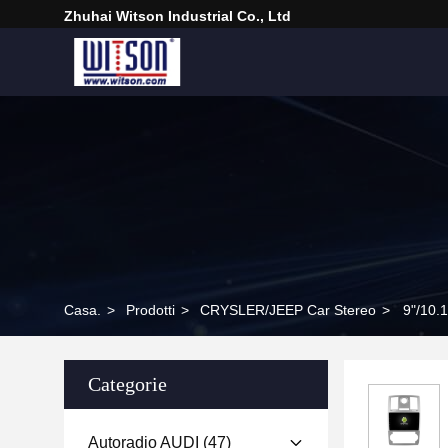
Zhuhai Witson Industrial Co., Ltd
Casa.
>
Prodotti
>
CRYSLER/JEEP Car Stereo
>
9"/10.
Categorie
Autoradio AUDI
(47)