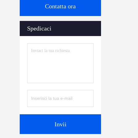
Contatta ora
Spedicaci
Invii