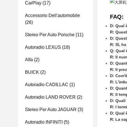
CarPlay
(17)
Accessorio Dell'automobile
FAQ:
(26)
D: Qual 
R: Quest
Stereo Per Auto Porsche
(11)
D: Quest
R: Sì, ha
Autoradio LEXUS
(18)
Q: Qual 
R: Il num
Alfa
(2)
D: Quan
R: Il pre
BUICK
(2)
D: Com'è
R: L'imba
Autoradio CADILLAC
(1)
D: Quant
R: Il tem
Autoradio LAND ROVER
(2)
D: Quali
R: I ter
Stereo Per Auto JAGUAR
(3)
D: Qual 
R: La ca
Autoradio INFINITI
(5)