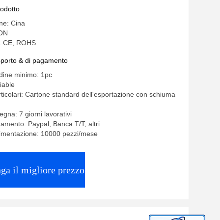
rodotto
ine: Cina
ON
e: CE, ROHS
asporto & di pagamento
rdine minimo: 1pc
iable
rticolari: Cartone standard dell'esportazione con schiuma
gna: 7 giorni lavorativi
gamento: Paypal, Banca T/T, altri
limentazione: 10000 pezzi/mese
ga il migliore prezzo