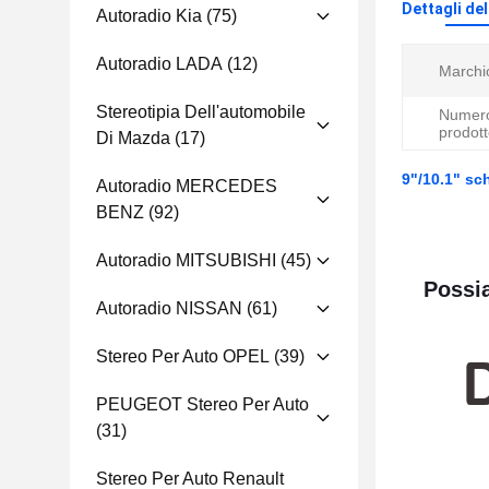
Dettagli de
Autoradio Kia
(75)
Autoradio LADA
(12)
Marchi
Stereotipia Dell'automobile
Numero
prodott
Di Mazda
(17)
9"/10.1" sc
Autoradio MERCEDES
BENZ
(92)
Autoradio MITSUBISHI
(45)
Possia
Autoradio NISSAN
(61)
Stereo Per Auto OPEL
(39)
PEUGEOT Stereo Per Auto
(31)
Stereo Per Auto Renault