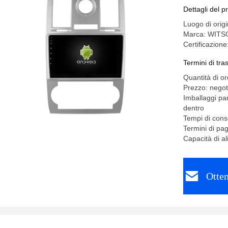
Dettagli del p
Luogo di orig
Marca: WITS
Certificazion
Termini di tr
Quantità di o
Prezzo: negot
Imballaggi pa
dentro
Tempi di conse
Termini di pa
Capacità di a
Otten