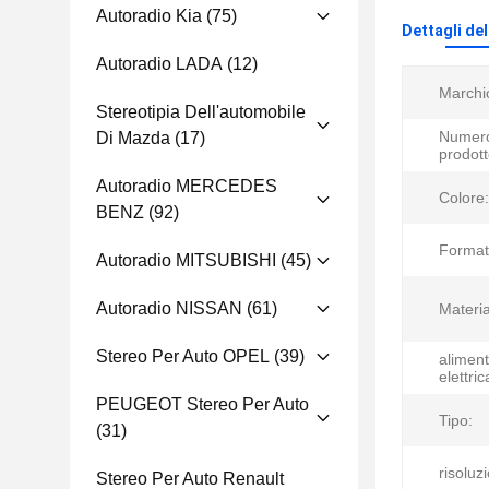
Autoradio Kia
(75)
Dettagli de
Autoradio LADA
(12)
Marchi
Stereotipia Dell'automobile
Numero
Di Mazda
(17)
prodott
Autoradio MERCEDES
Colore:
BENZ
(92)
Format
Autoradio MITSUBISHI
(45)
Autoradio NISSAN
(61)
Materia
Stereo Per Auto OPEL
(39)
alimen
elettric
PEUGEOT Stereo Per Auto
Tipo:
(31)
risoluz
Stereo Per Auto Renault