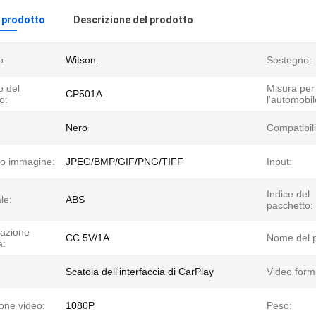
l prodotto
Descrizione del prodotto
o:
Witson.
Sostegno:
 del
Misura per
CP501A
o:
l'automobil
Nero
Compatibili
o immagine:
JPEG/BMP/GIF/PNG/TIFF
Input:
Indice del
le:
ABS
pacchetto:
tazione
CC 5V/1A
Nome del p
a:
Scatola dell'interfaccia di CarPlay
Video form
ione video:
1080P
Peso: