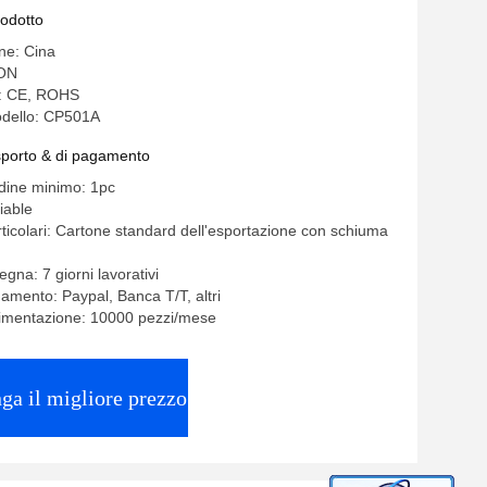
rodotto
ine: Cina
ON
e: CE, ROHS
dello: CP501A
asporto & di pagamento
rdine minimo: 1pc
iable
rticolari: Cartone standard dell'esportazione con schiuma
gna: 7 giorni lavorativi
gamento: Paypal, Banca T/T, altri
limentazione: 10000 pezzi/mese
ga il migliore prezzo