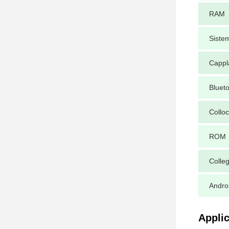
RAM
Sistem
Cappl
Bluet
Collo
ROM
Colle
Andro
Applic