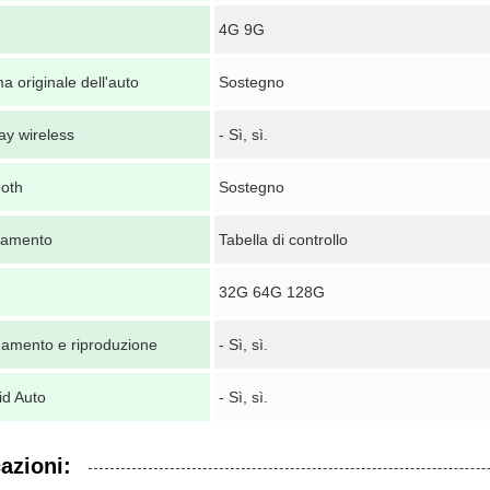
4G 9G
a originale dell'auto
Sostegno
ay wireless
- Sì, sì.
ooth
Sostegno
camento
Tabella di controllo
32G 64G 128G
gamento e riproduzione
- Sì, sì.
id Auto
- Sì, sì.
azioni: