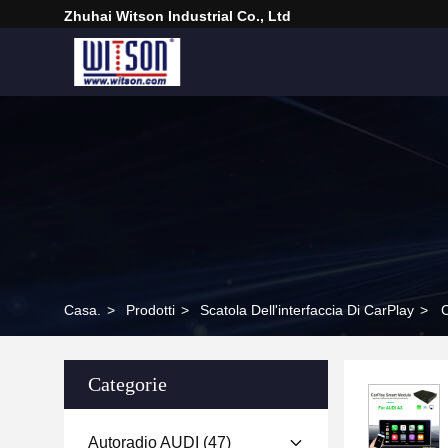
Zhuhai Witson Industrial Co., Ltd
Casa.
>
Prodotti
>
Scatola Dell'interfaccia Di CarPlay
>
C
Categorie
Autoradio AUDI
(47)