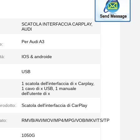
SCATOLA INTERFACCIA CARPLAY,
AUDI
Per Audi A3
e:
tà:
IOS & androide
USB
1 scatola dell'interfaccia di x Carplay,
1 cavo di x USB, 1 manuale
dell'utente di x
rodotto:
Scatola dell'interfaccia di CarPlay
ato:
RMVB/AVI/MOV/MP4/MPG/VOB/MKV/TS/TP
1050G