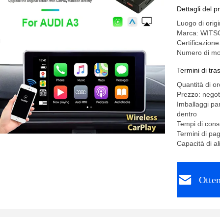
Dettagli del p
Luogo di orig
Marca: WITS
Certificazion
Numero di mo
Termini di tr
Quantità di o
Prezzo: negot
Imballaggi pa
dentro
Tempi di conse
Termini di pa
Capacità di a
Otten